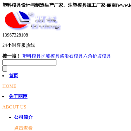
塑料模具设计与制造生产厂家、注塑模具加工厂家-丽臣[www.lcsuy
13967328108
24小时客服热线
搜一搜！
塑料模具
护坡模具
路沿石模具
六角护坡模具
首页
HOME
关于丽臣
ABOUT US
公司简介
点击查看