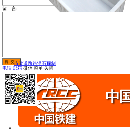
输入邮箱 (*)
留 言:
路沿石模具
市政道路路沿石预制
电话
邮箱
微信
菜单
关闭