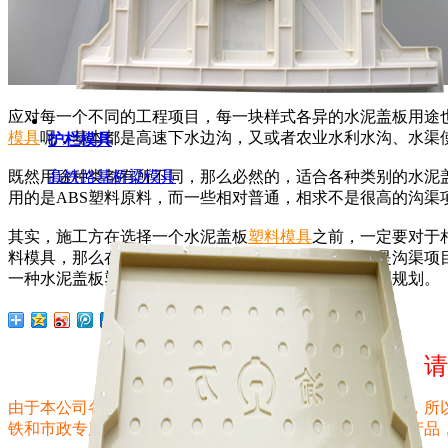
应对每一个不同的工程项目，每一块样式各异的水泥盖板用途
模具
呢，基本都是高速下水边沟，又或者农业水利水沟、水渠使
护栏模具
既然用途种类都有所不同，那么必然的，适合各种类别的水泥
高铁路基桥梁模具
用的是ABS塑料原料，而一些相对普通，相求不是很高的沟渠
其实，施工方在选择一个水泥盖板
塑料模具
之前，一定要对于
料模具，那么在产品精度上肯定会有所差距，如果你是沟渠项
一种水泥盖板塑料模具，务必结合实际工程项目，合理规划。
请
由于本公司各规格尺寸已有塑料模具数量已达3000种之多，
铁和市政专用！如果您希望以最短的时间内找到您想要的产品，请拨打