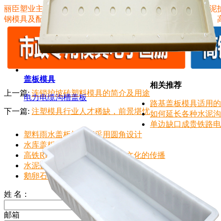
丽臣塑业主营产品：
现浇塑料模板
，六角护坡模具、高铁水泥
钢模具及配套的机械设备配件等，如条纹砖条纹机、脱模机、
盖板模具
相关推荐
上一篇:
连锁护坡砖塑料模具的简介及用途
电力电缆沟槽盖板
路基盖板模具适用的
下一篇:
注塑模具行业人才稀缺，前景堪忧
如何延长各种水泥沟
单边缺口成贵铁路电
塑料雨水盖板模具应采用圆角设计
水库盖板模具施工方案
高铁RPC盖板模具带动信息和文化的传播
水泥铁路步道盖板模具应用简介
鹅卵石衬砌盖板模具采用ABS塑料材质
姓 名：
输入名称 (*)
邮箱