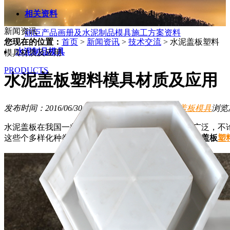
相关资料
新闻资讯
丽臣产品画册及水泥制品模具施工方案资料
您现在的位置：
首页
>
新闻资讯
>
技术交流
>
水泥盖板塑料
水泥制品模具
模具材质及应用
PRODUCTS
水泥盖板塑料模具材质及应用
发布时间：2016/06/30
技术交流
新闻资讯
标签：
盖板模具
浏览
水泥盖板在我国一些重大水泥基项目建设中应用极为广泛，不
这些个多样化种类的水泥盖板就是出自于各种配套
水泥盖板
塑