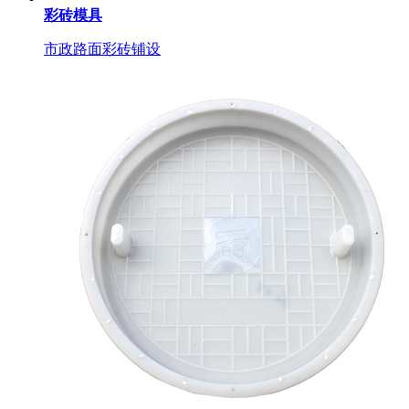
彩砖模具
市政路面彩砖铺设