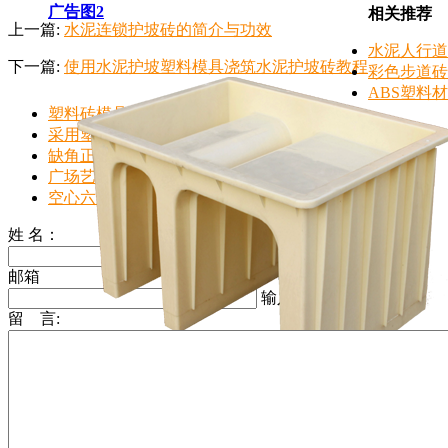
广告图2
相关推荐
上一篇:
水泥连锁护坡砖的简介与功效
水泥人行道
下一篇:
使用水泥护坡塑料模具浇筑水泥护坡砖教程
彩色步道砖
ABS塑料
塑料砖模具的使用因地而异
采用塑料彩砖模具制造水泥彩砖的工艺及配比
缺角正方形彩砖模具
广场艺术条纹步道彩砖模具模盒
空心六角护坡模具厂具备哪些因素才能体现其专...
姓 名：
输入名称 (*)
邮箱
输入邮箱 (*)
留 言:
电缆槽模具