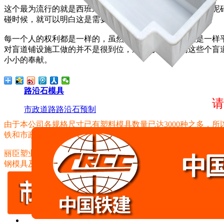
这个最为流行的就是西班牙盲点砖模具，盲点的样式就是水泥
碰时候，就可以明白这是需要拐弯的地方或者危险的地方。
每一个人的权利都是一样的，虽然盲人有视力障碍，但是一样
对盲道铺设施工做的并不是很到位，还需努力，作为这些个盲
小小的奉献。
路沿石模具
请
市政道路路沿石预制
由于本公司各规格尺寸已有塑料模具数量已达3000种之多，
铁和市政专用！如果您希望以最短的时间内找到您想要的产品，请拨打
丽臣塑业主营产品：
现浇塑料模板
，六角护坡模具、高铁水泥
钢模具及配套的机械设备配件等，如条纹砖条纹机、脱模机、