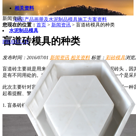
相关资料
新闻资讯
丽臣产品画册及水泥制品模具施工方案资料
您现在的位置：
首页
>
新闻资讯
>
盲道砖模具的种类
水泥制品模具
盲道砖模具的种类
PRODUCTS
发布时间：2016/07/01
新闻资讯
相关资料
标签：
彩砖模具
浏览
盲道砖主要就是用来铺设盲道，引导盲人行走的水泥砖头，因
是有不同用处的。浇筑此类盲道砖基本就两个方式，一个是采
此次主要针对盲道砖模具种类来做一个详解，一般不论哪一种
起着提醒、警示避让盲人的作用。
1. 盲条砖模具