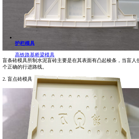
护栏模具
高铁路基桥梁模具
盲条砖模具所制水泥盲砖主要是在其表面有凸起棱条，当盲人
个正确的行进路线。
2. 盲点砖模具