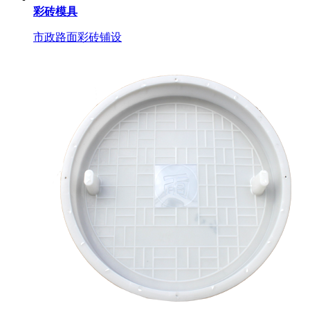
彩砖模具
市政路面彩砖铺设