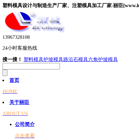
塑料模具设计与制造生产厂家、注塑模具加工厂家-丽臣[www.lcsuy
13967328108
24小时客服热线
搜一搜！
塑料模具
护坡模具
路沿石模具
六角护坡模具
首页
HOME
关于丽臣
ABOUT US
公司简介
点击查看