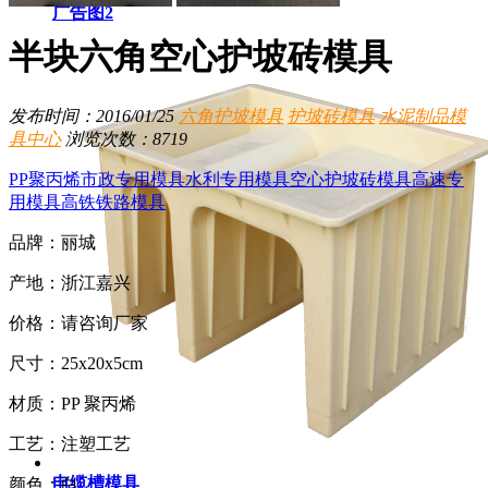
广告图2
半块六角空心护坡砖模具
发布时间：2016/01/25
六角护坡模具
护坡砖模具
水泥制品模
具中心
浏览次数：8719
PP聚丙烯
市政专用模具
水利专用模具
空心护坡砖模具
高速专
用模具
高铁铁路模具
品牌：丽城
产地：浙江嘉兴
价格：请咨询厂家
尺寸：25x20x5cm
材质：PP 聚丙烯
工艺：注塑工艺
电缆槽模具
颜色：白