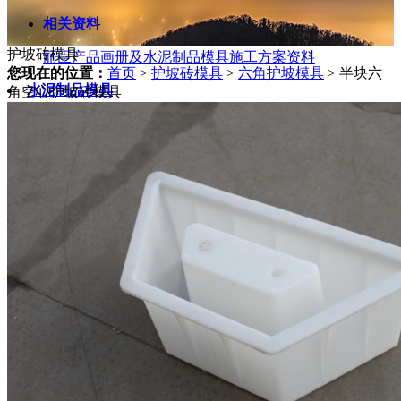
相关资料
护坡砖模具
丽臣产品画册及水泥制品模具施工方案资料
您现在的位置：
首页
>
护坡砖模具
>
六角护坡模具
>
半块六
水泥制品模具
角空心护坡砖模具
PRODUCTS