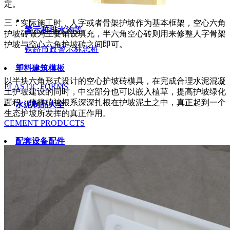
定。
三：实际施工时，人字或者骨架护坡作为基本框架，空心六角
警示桩排水沟等
护坡砖做为主要铺设填充，半六角空心砖则用来修整人字骨架
护坡与空心六角护坡砖之间即可。
铁路市政警示标志桩
塑料建筑模板
以半块六角形式设计的空心护坡砖模具，在完成合理水泥混凝
PLASTIC FORMS
土护坡建设的同时，中空部分也可以嵌入植草，提高护坡绿化
面积，使得植被根系深深扎根在护坡泥土之中，真正起到一个
水泥制品大全
生态护坡所发挥的真正作用。
CEMENT PRODUCTS
配套设备配件
Machine Parts