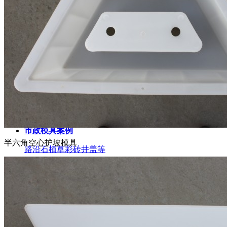
高铁高速水泥基铁模具
工程案例
CASE
高铁模具案例
高铁桥梁护栏施工案例
高速模具案例
高速护坡路沿石盖板等
市政模具案例
半六角空心护坡模具
路沿石植草彩砖井盖等
水利模具案例
堤坝河道护坡植草等
视频中心
VIDEO