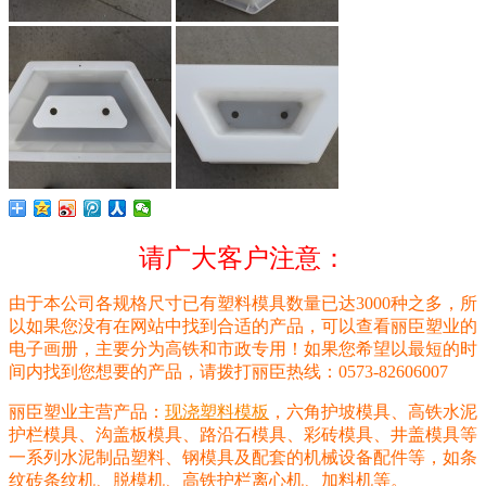
请广大客户注意：
由于本公司各规格尺寸已有塑料模具数量已达3000种之多，所
以如果您没有在网站中找到合适的产品，可以查看丽臣塑业的
电子画册，主要分为高铁和市政专用！如果您希望以最短的时
间内找到您想要的产品，请拨打丽臣热线：0573-82606007
丽臣塑业主营产品：
现浇塑料模板
，六角护坡模具、高铁水泥
护栏模具、沟盖板模具、路沿石模具、彩砖模具、井盖模具等
一系列水泥制品塑料、钢模具及配套的机械设备配件等，如条
纹砖条纹机、脱模机、高铁护栏离心机、加料机等。