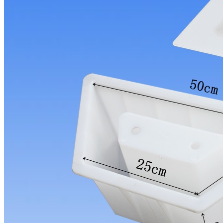
彩砖模具
市政路面彩砖铺设