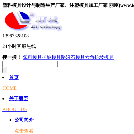
塑料模具设计与制造生产厂家、注塑模具加工厂家-丽臣[www.lcsuy
13967328108
24小时客服热线
搜一搜！
塑料模具
护坡模具
路沿石模具
六角护坡模具
首页
HOME
关于丽臣
ABOUT US
公司简介
点击查看