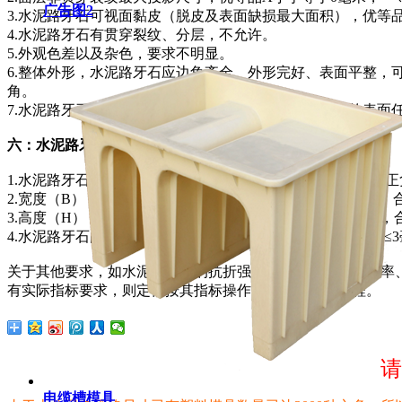
广告图2
3.水泥路牙石可视面黏皮（脱皮及表面缺损最大面积），优等品A
4.水泥路牙石有贯穿裂纹、分层，不允许。
5.外观色差以及杂色，要求不明显。
6.整体外形，水泥路牙石应边角齐全、外形完好、表面平整，
角。
7.水泥路牙石如经二次浇筑，路牙石面层厚度包括倒角的表面
六：水泥路牙石允许尺寸偏差
1.水泥路牙石长度（L），优等品A为正负3毫米，一等品B为正
2.宽度（B），优等品A为正负3毫米，一等品B为正负4毫米，
3.高度（H），优等品A为正负3毫米，一等品B为正负4毫米，
4.水泥路牙石的平整度与垂直度，优等品A≤2毫米，一等品B≤
关于其他要求，如水泥路牙石的抗折强度、抗压强度、吸水率
有实际指标要求，则定需按其指标操作，谨防豆腐渣工程。
请
电缆槽模具