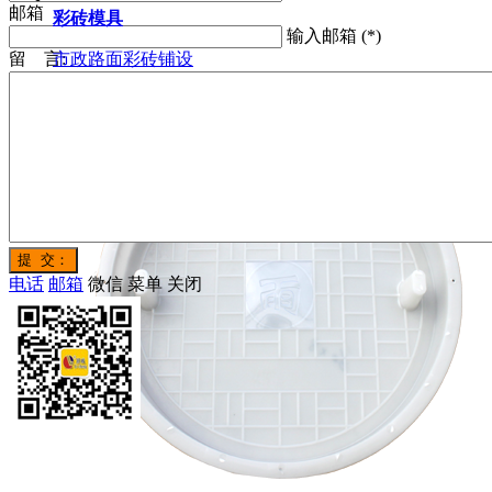
邮箱
彩砖模具
输入邮箱 (*)
留 言:
市政路面彩砖铺设
电话
邮箱
微信
菜单
关闭