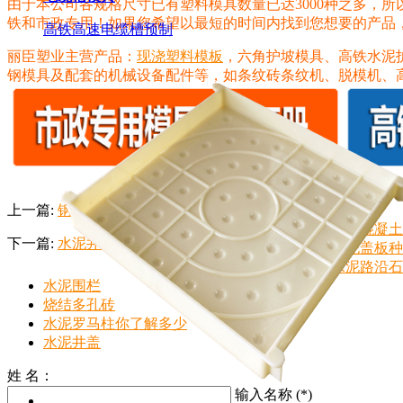
由于本公司各规格尺寸已有塑料模具数量已达3000种之多，
铁和市政专用！如果您希望以最短的时间内找到您想要的产品，请拨打
高铁高速电缆槽预制
丽臣塑业主营产品：
现浇塑料模板
，六角护坡模具、高铁水泥
钢模具及配套的机械设备配件等，如条纹砖条纹机、脱模机、
相关推荐
上一篇:
钢筋混凝土排水管定义、规格、分类及标记
钢筋混凝土
下一篇:
水泥井盖
水泥盖板种
水泥路沿石
水泥围栏
烧结多孔砖
水泥罗马柱你了解多少
水泥井盖
姓 名：
输入名称 (*)