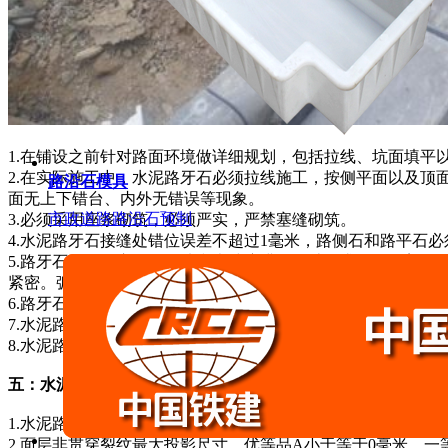
1.在铺设之前针对路面环境做详细规划，包括拉线、坑面填平
2.在实际施工中，水泥路牙石必须拉线施工，按侧平面以及顶
路沿石模具
面无上下错台、内外无错误等现象。
市政道路路沿石预制
3.必须采用座浆砌筑，必须严实，严禁塞缝砌筑。
4.水泥路牙石接缝处错位误差不超过1毫米，路侧石和路平石
5.路牙石侧平石应保证尺寸和光洁度满足设计要求。外观美观
紧密。弧形侧石必须人工精凿后抛光处理。
6.路牙石后背应还土夯实，夯实宽度不小于50mm，厚度不小于1
7.水泥路牙石勾缝：勾缝时必须再挂线，把侧石缝内的杂物剔除
8.水泥路牙石勾缝、安砌后适当浇水养护，方可正常通车使用
五：水泥路牙石外观质量要求
1.水泥路牙石缺棱掉角影响顶面或者侧面的破坏最大投影尺寸，优
2.面层非贯穿裂纹最大投影尺寸，优等品A小于等于0毫米，一等品