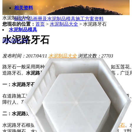
相关资料
水泥制品大全
丽臣产品画册及水泥制品模具施工方案资料
您现在的位置：
首页
>
水泥制品大全
>
水泥路牙石
水泥制品模具
水泥路牙石
PRODUCTS
发布时间：2017/04/11
水泥制品大全
浏览次数：27703
路牙石一般采用两种主要材质，一种为花岗岩石材，如五莲花
造路牙石。
水泥路牙石
的主要特性就是性价比非常的高，广泛
一：水泥路牙石的作用
在道路施工过程中，路牙石是道路路面上区分行车道、人行道
障行人、车辆交通安全等作用。
二：水泥路牙石的种类
水泥路牙石根据区域叫法的不同，也会被称之为
水泥路沿石
、
水泥路侧石、水泥路肩石和水泥路平石。主要形状有H型、T型