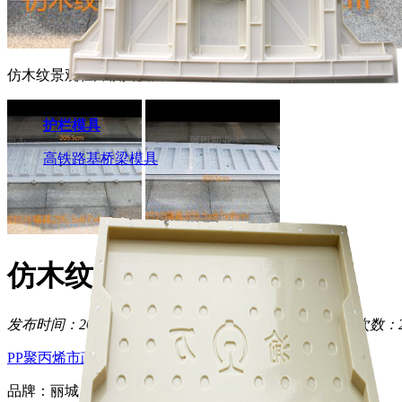
仿木纹景观栏片模具反面
护栏模具
高铁路基桥梁模具
仿木纹景观栏片模具
发布时间：2017/07/31
护栏模具
水泥制品模具中心
浏览次数：20
PP聚丙烯
市政专用模具
品牌：丽城