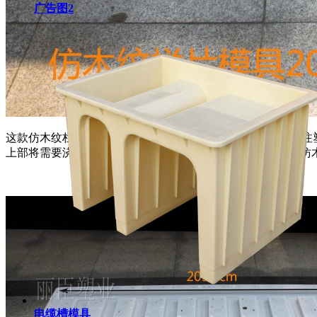
广告图2
这款仿木纹栏片
塑料模具
在用料上采用PP聚丙烯塑料为主要
上部将需要浇筑的混凝土浇灌进去，待混凝土凝结后便能将仿
电缆槽模具