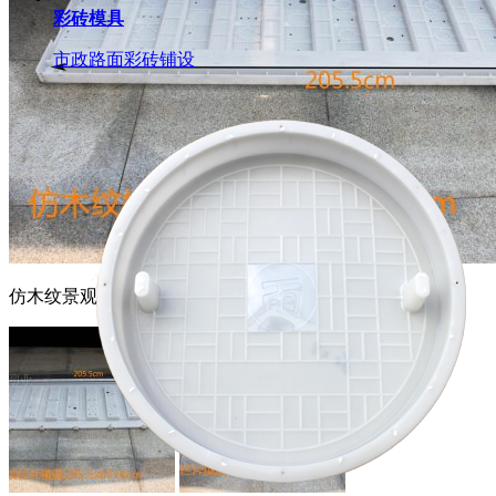
彩砖模具
市政路面彩砖铺设
仿木纹景观栏片模具反面