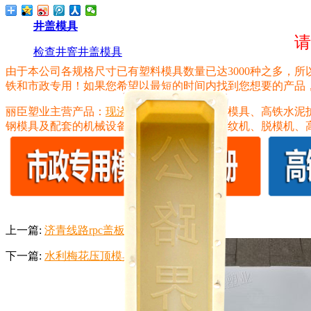
井盖模具
请
检查井窨井盖模具
由于本公司各规格尺寸已有塑料模具数量已达3000种之多，
铁和市政专用！如果您希望以最短的时间内找到您想要的产品，请拨打
丽臣塑业主营产品：
现浇塑料模板
，六角护坡模具、高铁水泥
钢模具及配套的机械设备配件等，如条纹砖条纹机、脱模机、
相关推荐
上一篇:
济青线路rpc盖板模具
下一篇:
水利梅花压顶模具