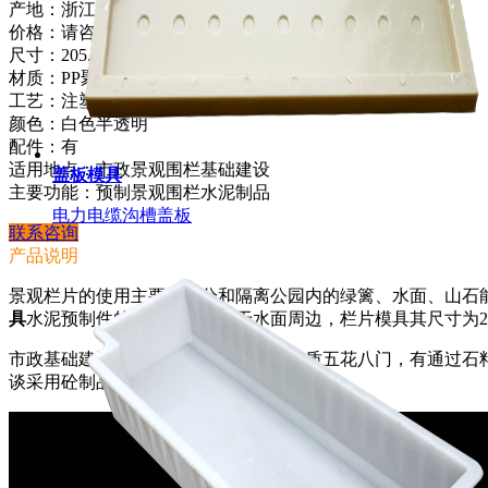
产地：浙江嘉兴
价格：请咨询厂家
尺寸：205.5x67x4
材质：PP聚丙烯塑料
工艺：注塑工艺
颜色：白色半透明
配件：有
适用地点：市政景观围栏基础建设
盖板模具
主要功能：预制景观围栏水泥制品
电力电缆沟槽盖板
联系咨询
产品说明
景观栏片的使用主要是区分和隔离公园内的绿篱、水面、山石
具
水泥预制件的使用主要是用于水面周边，栏片模具其尺寸为205.5
市政基础建设美化上面所使用的栏杆材质五花八门，有通过石
谈采用砼制品浇筑过程中怎样来缩短其时间。