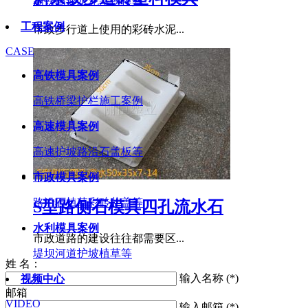
高铁高速水泥基铁模具
工程案例
市政步行道上使用的彩砖水泥...
CASE
高铁模具案例
高铁桥梁护栏施工案例
高速模具案例
高速护坡路沿石盖板等
市政模具案例
路沿石植草彩砖井盖等
S型路侧石模具四孔流水石
水利模具案例
市政道路的建设往往都需要区...
堤坝河道护坡植草等
姓 名：
输入名称 (*)
视频中心
邮箱
VIDEO
输入邮箱 (*)