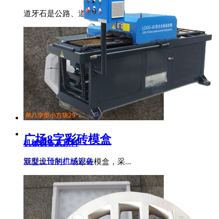
道牙石是公路、道路建设必需...
广场8字彩砖模盒
机械设备及原料
混凝土预制机械设备
新型设计的广场彩砖模盒，采...