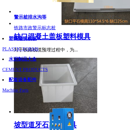
警示桩排水沟等
铁路市政警示标志桩
缺口混凝土盖板塑料模具
塑料建筑模板
PLASTIC FORMS
对于铁路线缆预埋过程中，为...
水泥制品大全
CEMENT PRODUCTS
配套设备配件
Machine Parts
坡型道牙石塑料模具