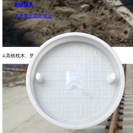
彩砖模具
市政路面彩砖铺设
4.高铁枕木、垫块