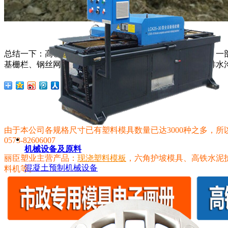
总结一下：高铁基建所需的小型预制件主要分为两个部分，一
基栅栏、钢丝网立柱、骨架护坡、生态护坡、排水沟渠、排水
由于本公司各规格尺寸已有塑料模具数量已达3000种之多，
0573-82606007
机械设备及原料
丽臣塑业主营产品：
现浇塑料模板
，六角护坡模具、高铁水泥
混凝土预制机械设备
料机等。