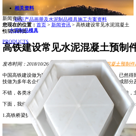
相关资料
新闻资讯
丽臣产品画册及水泥制品模具施工方案资料
您现在的位置：
首页
>
新闻资讯
>
高铁建设常见水泥混凝土
水泥制品模具
预制件种类
PRODUCTS
高铁建设常见水泥混凝土预制
发布时间：2018/10/26
新闻资讯
行业新闻
标签：
混凝土预制件
中国高铁建设做为现今世界最为顶尖的铁路基建技术，已然得
技做为多年名企供应商，来简单介绍一下高铁基建的组成部分
不错，各类水泥混凝土砼制品就是高速铁路基建建设的基础，
下面，我们就以详细的图片来介绍相关高铁基建混凝土预制件
1.高铁桥梁护栏