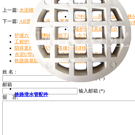
相关推荐
上一篇:
水泥模具怎么脱模？
2017中国——阿拉伯国家高铁
下一篇:
AB竖墙模具设计方案图
塑料污水井盖模具为何能成为
网格护坡模具款式简介
护坡六棱块塑料模具你了解多少？
工程护坡模具是塑料的好还是钢质的好
阴井盖模具钢筋安装搭接使用详情
水泥U型槽模具和U型槽钢模具的优劣势比较
铁路路基防护栅栏模具拆除以及维护
姓 名：
输入名称 (*)
邮箱
输入邮箱 (*)
铁路泄水管配件
留 言:
UPVC铁路泄水管及配件
水泥制品钢模具