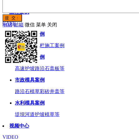
高铁高速水泥基铁模具
工程案例
CASE
电话
邮箱
微信
菜单
关闭
高铁模具案例
高铁桥梁护栏施工案例
高速模具案例
高速护坡路沿石盖板等
市政模具案例
路沿石植草彩砖井盖等
水利模具案例
堤坝河道护坡植草等
视频中心
VIDEO