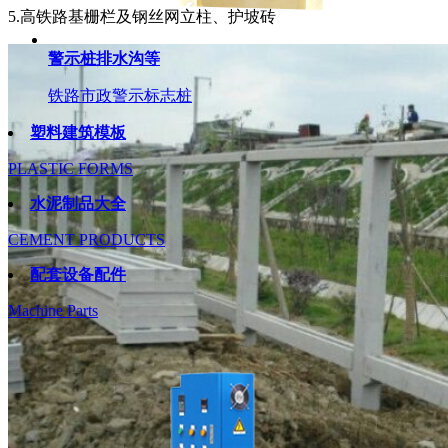
5.高铁路基栅栏及钢丝网立柱、护坡砖
警示桩排水沟等
铁路市政警示标志桩
塑料建筑模板
PLASTIC FORMS
水泥制品大全
CEMENT PRODUCTS
配套设备配件
Machine Parts